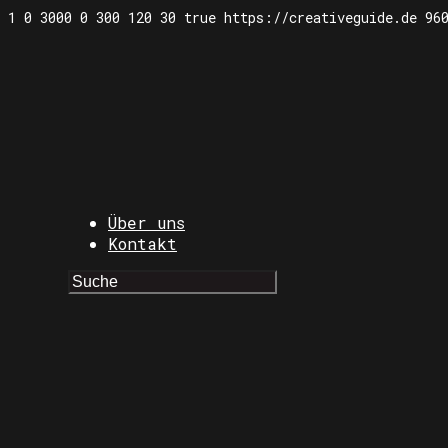
1
0
3000
0
300
120
30
true
https://creativeguide.de
96
Über uns
Kontakt