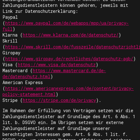
Zahlungsdienstleistern können gehören, jeweils mit
Link zur Datenschutzerklärung:
Paypal
(
https://www.paypal.com/de/webapps/mpp/ua/privacy-
full
)
Klarna (
https://www.klarna.com/de/datenschutz/
)
Skrill
(
https://www.skrill.com/de/fusszeile/datenschutzrichtl
Giropay
(
https://www.giropay.de/rechtliches/datenschutz-agb/
)
Visa (
https://www.visa.de/datenschutz
)
Mastercard (
https://www.mastercard.de/de-
de/datenschutz.html
)
American Express
(
https://www.americanexpress.com/de/content/privacy-
policy-statement.html
)
Stripe (
https://stripe.com/de/privacy
).
Im Rahmen der Erfüllung von Verträgen setzen wir die
Zahlungsdienstleister auf Grundlage des Art. 6 Abs. 1
lit. b. DSGVO ein. Im Übrigen setzen wir externe
Zahlungsdienstleister auf Grundlage unserer
berechtigten Interessen gem. Art. 6 Abs. 1 lit. f.